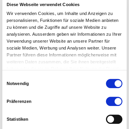
Leistungsverhältnis vorliegt, wird aber noch zu
Diese Webseite verwendet Cookies
4)
klären sein
.
Wir verwenden Cookies, um Inhalte und Anzeigen zu
personalisieren, Funktionen für soziale Medien anbieten
Weitere Blogbeiträge zum Thema Digitalisierung in
zu können und die Zugriffe auf unsere Website zu
der Steuerwelt finden Sie hier.
analysieren. Ausserdem geben wir Informationen zu Ihrer
Verwendung unserer Website an unsere Partner für
# # #
soziale Medien, Werbung und Analysen weiter. Unsere
Partner führen diese Informationen möglicherweise mit
Möchten Sie mehr zur diesem Thema erfahren? Das
weiteren Daten zusammen, die Sie ihnen bereitgestellt
ISIS)-Seminar zum Steuerrecht 4.0
am 7. März 2017
haben oder die sie im Rahmen Ihrer Nutzung der Dienste
in Oerlikon behandelt Themen wie Crowdfunding, E-
gesammelt haben.
Einwilligungsauswahl
Commerce, Digitale Währungen, Mobilität der Arbeit
Notwendig
(Insourcing, Outsourcing und Fernarbeit) sowie E-
Government aus steuerrechtlicher Sicht.
Präferenzen
1)
Siehe dazu Christoph M. Meier/Luzius Meisser, Bitcoin und Mehrwertsteuer, EF 2016, S.186 ff. sowie
Statistiken
Christoph M. Meier, Bitcoin und Steuerfragen, EF 2015, S. 716 ff. m.w.Hw. auch zum Folgenden.
2)
Vgl. dazu Tobias F. Rohner/Christian Jaag, Bitcoin - Steuerlicher Umgang mit Kryptowährungen, NZZ