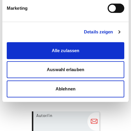
vom 4. Januar 2017, S. 10.
Marketing
3)
Harald Bärtschi/Christian Meisser, Virtuelle Währungen aus finanzmarkt- und zivilrechtlicher Sicht, in:
Rolf H. Weber/Florent Thouvenin [Hrsg.], Rechtliche Herausforderungen durch webbasierte und mobile
Zahlungssysteme, Zürich 2015, S. 157.
Details zeigen
4)
Ein Leistungsverhältnis ablehnend Redmar Wolf, Bitcoin and EU VAT, IBFD International VAT Monitor,
2014, S. 257.
Alle zulassen
Auswahl erlauben
Diese Seite teilen
Ablehnen
more...
Autor/in