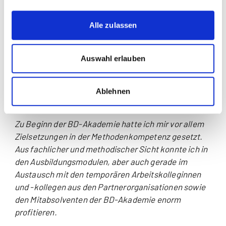
ansteckende Aufbruchsstimmung. Der Aufstart des
Innovationsparks Zürich mit all seinen komplexen
Alle zulassen
Zusammenhängen ist professionell organisiert und
das Team vermittelt mit den vorhandenen
Auswahl erlauben
Ressourcen auf kreative Weise ein Raumbild.
Mein gewonnener Mehrwert – es bleibt im
Ablehnen
Fluss
Zu Beginn der BD-Akademie hatte ich mir vor allem
Zielsetzungen in der Methodenkompetenz gesetzt.
Aus fachlicher und methodischer Sicht konnte ich in
den Ausbildungsmodulen, aber auch gerade im
Austausch mit den temporären Arbeitskolleginnen
und -kollegen aus den Partnerorganisationen sowie
den Mitabsolventen der BD-Akademie enorm
profitieren.