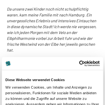
Da unsere zwei Kinder noch nicht schulpflichtig
waren, kam meine Familie mit nach Hamburg. Ein
unvergessliches Erlebnis und intensives Eintauchen
in diese dynamische Stadt! Ich werde nie vergessen,
wie ich jeden Morgen mit dem Velo an der
Elbphilharmonie vorbei zur Arbeit fuhr und wie der
frische Westwind von der Elbe her jeweils gerochen
hat.
2. Innovationspark Zürich: Ich wechsle
fachlich die Seiten
Mein zweiter Praxiseinsatz führte mich für zwei
Diese Webseite verwendet Cookies
Monate zur Geschäftsstelle des Innovationsparks
Wir verwenden Cookies, um Inhalte und Anzeigen zu
Zürich. Da ich in den letzten rund fünf Jahren bei der
personalisieren, Funktionen für soziale Medien anbieten
Schaffung von Planungsrecht für den
zu können und die Zugriffe auf unsere Website zu
Innovationspark Zürich mitwirkte, war ich mit den
analysieren. Ausserdem geben wir Informationen zu Ihrer