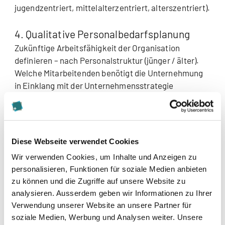
jugendzentriert, mittelalterzentriert, alterszentriert).
4. Qualitative Personalbedarfsplanung
Zukünftige Arbeitsfähigkeit der Organisation
definieren – nach Personalstruktur (jünger / älter).
Welche Mitarbeitenden benötigt die Unternehmung
in Einklang mit der Unternehmensstrategie
zukünftig? In welchen Bereichen / Themen muss
zukünftig investiert werden, um die Arbeits- und
Leistungsfähigkeit zu gewährleisten beispielsweise
im Bereich der Aus- und Weiterbildung?
Diese Webseite verwendet Cookies
Wir verwenden Cookies, um Inhalte und Anzeigen zu
5. Erstellung einer Human-Resources-
personalisieren, Funktionen für soziale Medien anbieten
Demografie-Risk-Matrix
zu können und die Zugriffe auf unsere Website zu
Die aus Punkt 2 erhobenen Risiken mit der
analysieren. Ausserdem geben wir Informationen zu Ihrer
Altersstruktur (Punkt 1) abgleichen und dem
Verwendung unserer Website an unsere Partner für
zukünftigen Personalbedarf (Punkt 3 und 4)
soziale Medien, Werbung und Analysen weiter. Unsere