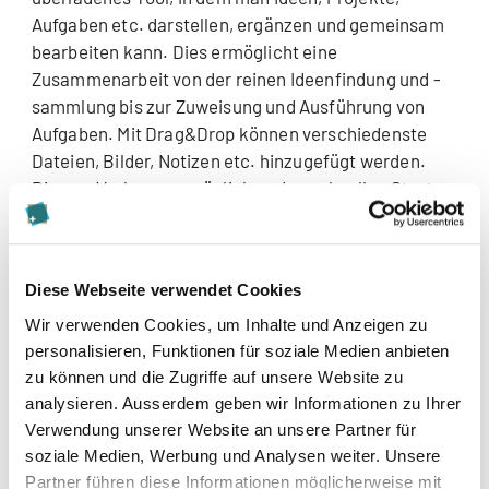
Aufgaben etc. darstellen, ergänzen und gemeinsam
bearbeiten kann. Dies ermöglicht eine
Zusammenarbeit von der reinen Ideenfindung und -
sammlung bis zur Zuweisung und Ausführung von
Aufgaben. Mit Drag&Drop können verschiedenste
Dateien, Bilder, Notizen etc. hinzugefügt werden.
Diverse Vorlagen ermöglichen den schnellen Start.
Somit ein perfektes Tool für Brainstorming-
Workshops mit internen und externen Teams.
Diese Webseite verwendet Cookies
MindMeister:
virtuelles Brainstorming +
Wir verwenden Cookies, um Inhalte und Anzeigen zu
Durch das Anlegen der Mindmap können Ideen
personalisieren, Funktionen für soziale Medien anbieten
strukturiert, verwaltet, bearbeitet und nahezu
zu können und die Zugriffe auf unsere Website zu
grenzenlos weiterverfolgt und ergänzt werden. Ob
analysieren. Ausserdem geben wir Informationen zu Ihrer
alleine oder im Team können hier innerhalb eines
Verwendung unserer Website an unsere Partner für
Themas verschiedenste Unterthemen hinzugefügt
soziale Medien, Werbung und Analysen weiter. Unsere
Partner führen diese Informationen möglicherweise mit
und gut visuell dargestellt werden. Auch eine