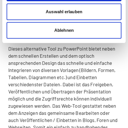
Ablegen und Suchen entfällt und die Bedienung ist
Auswahl erlauben
sehr einfach.
Zoho:
Präsentation gemeinsam sehen
Ablehnen
und bearbeiten
Dieses alternative Tool zu PowerPoint bietet neben
dem schnellen Erstellen und dem optisch
ansprechenden Design das schnelle und einfache
Integrieren von diversen Vorlagen (Bildern, Formen,
Tabellen, Diagrammen etc.) und Einbetten
verschiedenster Dateien. Dabei ist das Freigeben,
Veröffentlichen und Übertragen der Präsentation
möglich und die Zugriffsrechte können individuell
zugewiesen werden. Das Web-Tool gestattet neben
dem Anzeigen das gemeinsame Bearbeiten oder
auch Veröffentlichen / Einbetten in Blogs, Foren und
Webseiten. Somit ein einfach zu handhabendes