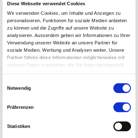
gelingen.
Diese Webseite verwendet Cookies
Wir verwenden Cookies, um Inhalte und Anzeigen zu
###
personalisieren, Funktionen für soziale Medien anbieten
zu können und die Zugriffe auf unsere Website zu
Innovation und Effizienz - lässt sich diese Bipolarität
analysieren. Ausserdem geben wir Informationen zu Ihrer
konstruktiv nutzen? Welche Rolle werden Banken in
Verwendung unserer Website an unsere Partner für
einer Welt digitaler Ökosysteme und Plattformen
soziale Medien, Werbung und Analysen weiter. Unsere
spielen? Das sind zentrale Themen der
Partner führen diese Informationen möglicherweise mit
Jahrestagung Bank-IT-2017
.
weiteren Daten zusammen, die Sie ihnen bereitgestellt
haben oder die sie im Rahmen Ihrer Nutzung der Dienste
gesammelt haben.
Einwilligungsauswahl
Notwendig
Diese Seite teilen
Präferenzen
Statistiken