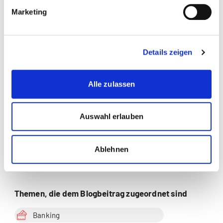
more...
Autor/in
Marketing
Details zeigen
Prof. Dr. Bernhard
Koye
Alle zulassen
Banking | Business
Administration | Change
Management | Digitalisierung |
Auswahl erlauben
Finanzmanagement |
Innovationsmanagement |
Leadership |
Ablehnen
Organisationsentwicklung |
Zur Merkliste hinzufügen
Strategisches Management |
Unternehmensführung |
Versicherung
Themen, die dem Blogbeitrag zugeordnet sind
Banking