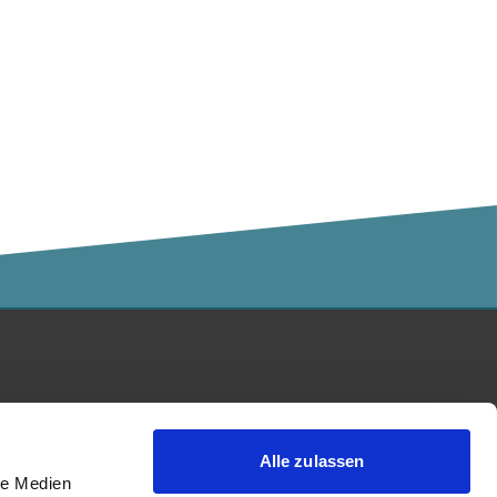
Kalaidos Fachhochschule
akkreditiert durch:
Alle zulassen
le Medien