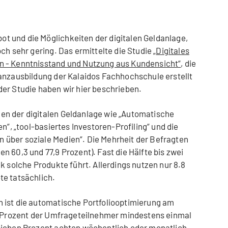
 und die Möglichkeiten der digitalen Geldanlage,
ch sehr gering. Das ermittelte die Studie „
Digitales
n - Kenntnisstand und Nutzung aus Kundensicht“
, die
anzausbildung der Kalaidos Fachhochschule erstellt
er Studie haben wir hier beschrieben.
n der digitalen Geldanlage wie „Automatische
n“, „tool-basiertes Investoren-Profiling“ und die
über soziale Medien“. Die Mehrheit der Befragten
 60,3 und 77,9 Prozent). Fast die Hälfte bis zwei
k solche Produkte führt. Allerdings nutzen nur 8.8
te tatsächlich.
 ist die automatische Portfoliooptimierung am
hn Prozent der Umfrageteilnehmer mindestens einmal
sieben Prozent achten wöchentlich oder monatlich