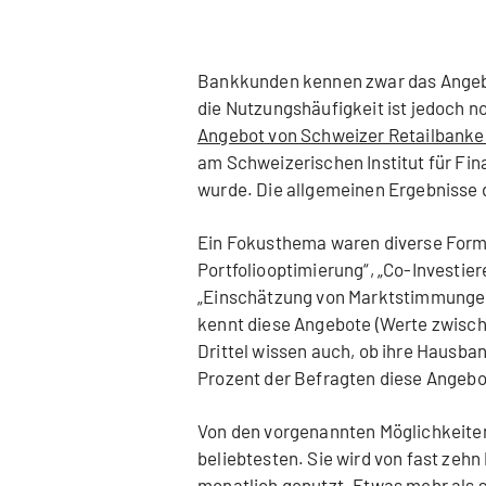
Bankkunden kennen zwar das Angebot
die Nutzungshäufigkeit ist jedoch no
Angebot von Schweizer Retailbanke
am Schweizerischen Institut für Fin
wurde. Die allgemeinen Ergebnisse d
Ein Fokusthema waren diverse Forme
Portfoliooptimierung“, „Co-Investiere
„Einschätzung von Marktstimmungen 
kennt diese Angebote (Werte zwischen
Drittel wissen auch, ob ihre Hausban
Prozent der Befragten diese Angebo
Von den vorgenannten Möglichkeiten
beliebtesten. Sie wird von fast ze
monatlich genutzt. Etwas mehr als 