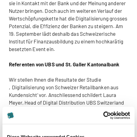
sie in Kontakt mit der Bank und der Meinung anderer
Nutzer bringen. Doch auch im weiteren Verlauf der
Wertschöpfungskette hat die Digitalisierung grosses
Potenzial, die Effizienz der Banken zu steigern. Am
19. September lädt deshalb das Schweizerische
Institut für Finanzausbildung zu einem hochkarätig
besetzten Event ein.
Referenten von UBS und St. Galler Kantonalbank
Wir stellen Ihnen die Resultate der Studie
‚Digitalisierung von Schweizer Retailbanken aus
Kundensicht‘ vor. Anschliessend schildert Laura
Meyer, Head of Digital Distribution UBS Switzerland
die „Chancen und Herausforderungen aus dem
technologischen Strukturwandel im Bankgeschäft“.
Danach spricht Felix Buschor, Bereichsleiter Service
Center und Mitglied der Geschäftsleitung der St.
Diese Webseite verwendet Cookies