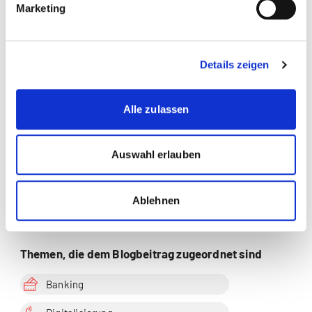
Marketing
Prof. Dr. Bernhard
Details zeigen
Koye
Alle zulassen
Banking | Business
Administration | Change
Management | Digitalisierung |
Auswahl erlauben
Finanzmanagement |
Innovationsmanagement |
Leadership |
Organisationsentwicklung |
Ablehnen
Zur Merkliste hinzufügen
Strategisches Management |
Unternehmensführung |
Versicherung
Themen, die dem Blogbeitrag zugeordnet sind
Banking