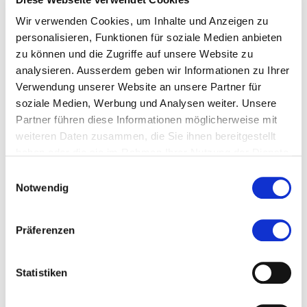
Galler Kantonalbank über das „Digital Banking bei der
Wir verwenden Cookies, um Inhalte und Anzeigen zu
St. Galler Kantonalbank“. Abschliessend erfolgt eine
personalisieren, Funktionen für soziale Medien anbieten
von mir moderierte Diskussion zu den am Abend
zu können und die Zugriffe auf unsere Website zu
vorgestellten Thesen und Themen.
analysieren. Ausserdem geben wir Informationen zu Ihrer
Verwendung unserer Website an unsere Partner für
soziale Medien, Werbung und Analysen weiter. Unsere
Partner führen diese Informationen möglicherweise mit
weiteren Daten zusammen, die Sie ihnen bereitgestellt
haben oder die sie im Rahmen Ihrer Nutzung der Dienste
gesammelt haben.
Einwilligungsauswahl
Notwendig
Diese Seite teilen
Präferenzen
Statistiken
more...
Autor/in