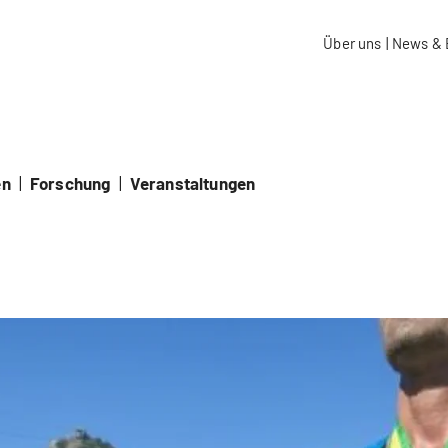
aidos Fachhochschule Schweiz
Über uns
|
News & 
en
|
Forschung
|
Veranstaltungen