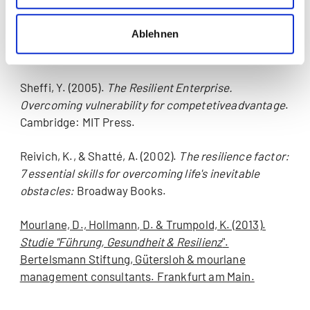
wird gestärkt und wir sind in Zukunft besser auf alle
möglichen Situationen vorbereitet.
Ablehnen
Quellen und weiterführende Informationen
Sheffi, Y. (2005).
The Resilient Enterprise.
Overcoming vulnerability for competetiveadvantage
.
Cambridge: MIT Press.
Reivich, K., & Shatté, A. (2002).
The resilience factor:
7 essential skills for overcoming life's inevitable
obstacles:
Broadway Books.
Mourlane, D., Hollmann, D. & Trumpold, K. (2013).
Studie "Führung, Gesundheit & Resilienz
".
Bertelsmann Stiftung, Gütersloh & mourlane
management consultants. Frankfurt am Main.