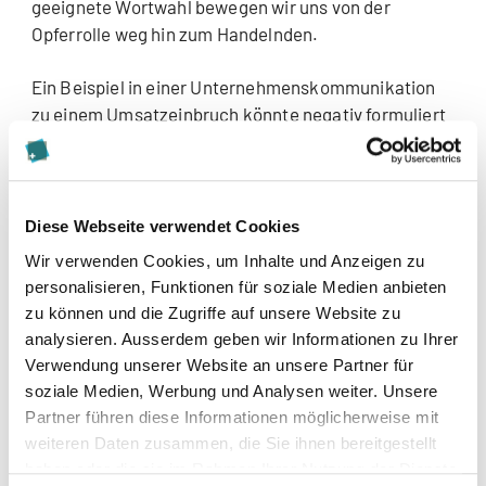
geeignete Wortwahl bewegen wir uns von der
Opferrolle weg hin zum Handelnden.
Ein Beispiel in einer Unternehmenskommunikation
zu einem Umsatzeinbruch könnte negativ formuliert
so sein: „Die Umsätze sind eingebrochen und das
drückt auf unsere finanzielle Situation. Wenn sich
das nicht ändert, müssen wir Konsequenzen ziehen.“
Die bewusst konstruktiv gewählte Formulierung, die
Diese Webseite verwendet Cookies
sich an den sieben Säulen orientiert, wirkt dagegen
Wir verwenden Cookies, um Inhalte und Anzeigen zu
viel ermutigender:
personalisieren, Funktionen für soziale Medien anbieten
zu können und die Zugriffe auf unsere Website zu
Akzeptanz: „Die Umsätze sind eingebrochen und
analysieren. Ausserdem geben wir Informationen zu Ihrer
es ist, wie es ist.“
Verwendung unserer Website an unsere Partner für
Optimismus: „Wir haben schon mehrere Krisen
soziale Medien, Werbung und Analysen weiter. Unsere
überstanden und wir werden bald wieder positive
Partner führen diese Informationen möglicherweise mit
Zahlen sehen.“
weiteren Daten zusammen, die Sie ihnen bereitgestellt
Verlassen der Opferrolle: „Wir lernen daraus.“
haben oder die sie im Rahmen Ihrer Nutzung der Dienste