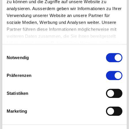
zu können und die Zugriffe auf unsere Website zu
analysieren. Ausserdem geben wir Informationen zu Ihrer
Mehr erfahren
Verwendung unserer Website an unsere Partner für
soziale Medien, Werbung und Analysen weiter. Unsere
Allgemeine Informationen zum Journalclub
Partner führen diese Informationen möglicherweise mit
weiteren Daten zusammen, die Sie ihnen bereitgestellt
haben oder die sie im Rahmen Ihrer Nutzung der Dienste
gesammelt haben.
Diese Seite teilen
Einwilligungsauswahl
Notwendig
Präferenzen
Zur Merkliste hinzufügen
Statistiken
Themen die der Veranstaltung zugeordnet sind:
Marketing
Alter