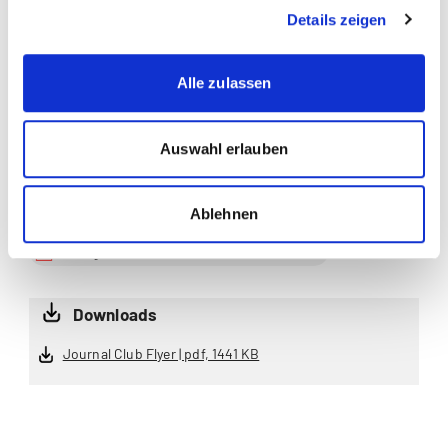
Case Management
Details zeigen
Chronisch krank
Alle zulassen
Gesundheit
Nursing
Auswahl erlauben
Oncological Care
Palliative Care
Ablehnen
Pflegewissenschaft
Downloads
Journal Club Flyer | pdf, 1441 KB