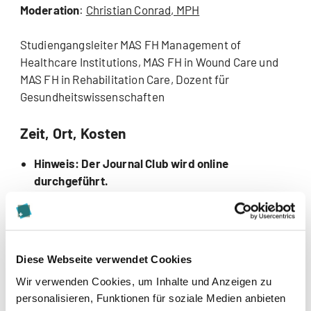
Moderation
:
Christian Conrad, MPH
Studiengangsleiter MAS FH Management of
Healthcare Institutions, MAS FH in Wound Care und
MAS FH in Rehabilitation Care, Dozent für
Gesundheitswissenschaften
Zeit, Ort, Kosten
Hinweis: Der Journal Club wird online
durchgeführt.
Angemeldete Personen erhalten alle Unterlagen
sowie die Zugangsdaten.
Zeit: 18.00–ca. 19.30 Uhr
Diese Webseite verwendet Cookies
Wir verwenden Cookies, um Inhalte und Anzeigen zu
Kosten: CHF 50.-, oder Abonnement für 6
personalisieren, Funktionen für soziale Medien anbieten
Veranstaltungen zu CHF 200.-