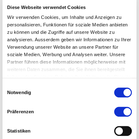
Mehr erfahren
Diese Webseite verwendet Cookies
Wir verwenden Cookies, um Inhalte und Anzeigen zu
Allgemeine Informationen zum Journalclub
personalisieren, Funktionen für soziale Medien anbieten
zu können und die Zugriffe auf unsere Website zu
analysieren. Ausserdem geben wir Informationen zu Ihrer
Verwendung unserer Website an unsere Partner für
Follow us on Social Media
soziale Medien, Werbung und Analysen weiter. Unsere
Partner führen diese Informationen möglicherweise mit
weiteren Daten zusammen, die Sie ihnen bereitgestellt
haben oder die sie im Rahmen Ihrer Nutzung der Dienste
gesammelt haben.
Einwilligungsauswahl
Notwendig
Diese Seite teilen
Präferenzen
Statistiken
Zur Merkliste hinzufügen