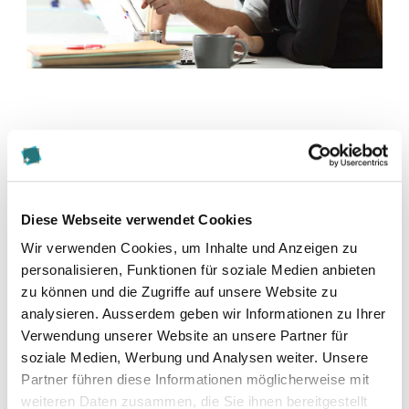
Diese Seite teilen
Diese Webseite verwendet Cookies
Zur Merkliste hinzufügen
Wir verwenden Cookies, um Inhalte und Anzeigen zu
personalisieren, Funktionen für soziale Medien anbieten
zu können und die Zugriffe auf unsere Website zu
Themen die der Veranstaltung zugeordnet sind:
analysieren. Ausserdem geben wir Informationen zu Ihrer
Verwendung unserer Website an unsere Partner für
Digitalisierung
soziale Medien, Werbung und Analysen weiter. Unsere
Partner führen diese Informationen möglicherweise mit
Treuhand & Unternehmensberatung
weiteren Daten zusammen, die Sie ihnen bereitgestellt