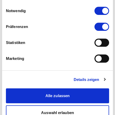
gesammelt haben.
Einwilligungsauswahl
Notwendig
Zur Merkliste hinzufügen
Präferenzen
Themen die der Veranstaltung zugeordnet sind:
Business Administration
Statistiken
Recht
Marketing
Wirtschaft
Wirtschaftsrecht
Details zeigen
more...
more...
Studiengangsleiterin
Alle zulassen
Besa Alija
Auswahl erlauben