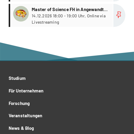
more
Master of Science FH in Angewandter
Psychologie
14.12.2026 18:00 - 19:00 Uhr, Online via
Livestreaming
Studium
Für Unternehmen
Forschung
Veranstaltungen
News & Blog