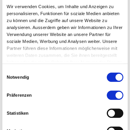
Angewandte Psychologie
Wir verwenden Cookies, um Inhalte und Anzeigen zu
personalisieren, Funktionen für soziale Medien anbieten
Klinische Psychologie
zu können und die Zugriffe auf unsere Website zu
analysieren. Ausserdem geben wir Informationen zu Ihrer
Psychologie
Verwendung unserer Website an unsere Partner für
soziale Medien, Werbung und Analysen weiter. Unsere
Kalaidos School of Applied Psychology
Partner führen diese Informationen möglicherweise mit
weiteren Daten zusammen, die Sie ihnen bereitgestellt
Jungholzstrasse 43
8050 Zürich
haben oder die sie im Rahmen Ihrer Nutzung der Dienste
gesammelt haben.
Einwilligungsauswahl
studienberatung@kalaidos-fh.ch
Notwendig
044 200 19 19
Präferenzen
kalaidos-fh.ch/schoolofappliedpsychology
Statistiken