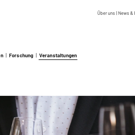
aidos Fachhochschule Schweiz
Über uns
|
News & 
en
|
Forschung
|
Veranstaltungen