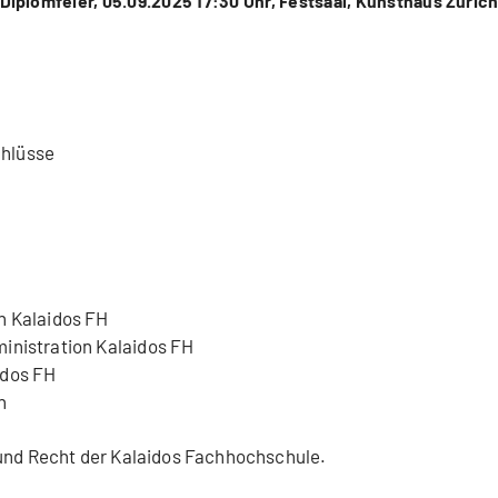
Diplomfeier, 05.09.2025 17:30 Uhr, Festsaal, Kunsthaus Züric
chlüsse
n Kalaidos FH
inistration Kalaidos FH
idos FH
n
 und Recht der Kalaidos Fachhochschule.