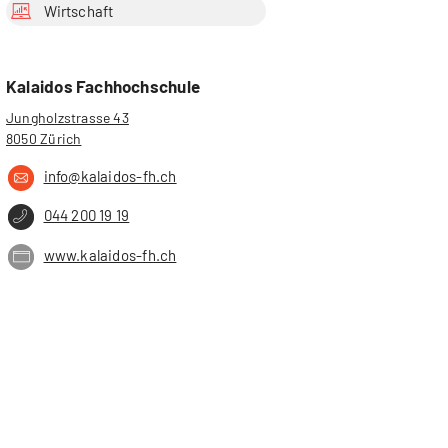
Wirtschaft
Kalaidos Fachhochschule
Jungholzstrasse 43
8050 Zürich
info@kalaidos-fh.ch
044 200 19 19
www.kalaidos-fh.ch