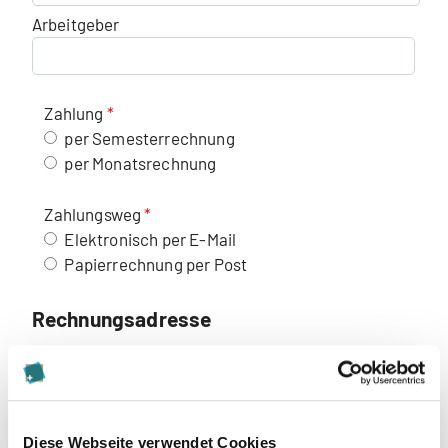
Arbeitgeber
Zahlung
per Semesterrechnung
per Monatsrechnung
Zahlungsweg
Elektronisch per E-Mail
Papierrechnung per Post
Rechnungsadresse
Teilweise oder vollständige Übernahme der
Studiengebühren durch Dritte (z. B.
Arbeitgeber:in). Das Merkblatt steht Ihnen oben
auf dieser Seite zum Download zur Verfügung.
Diese Webseite verwendet Cookies