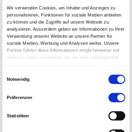
Wir verwenden Cookies, um Inhalte und Anzeigen zu
Empfohlen von
personalisieren, Funktionen für soziale Medien anbieten
zu können und die Zugriffe auf unsere Website zu
analysieren. Ausserdem geben wir Informationen zu Ihrer
Bemerkung
Verwendung unserer Website an unsere Partner für
soziale Medien, Werbung und Analysen weiter. Unsere
Partner führen diese Informationen möglicherweise mit
Beilagen für Zulassung
weiteren Daten zusammen, die Sie ihnen bereitgestellt
haben oder die sie im Rahmen Ihrer Nutzung der Dienste
Passfoto
gesammelt haben.
Einwilligungsauswahl
Notwendig
(max. 15MB - .jpg,.pdf)
Kurzlebenslauf
Präferenzen
(max. 15MB - .pdf)
Statistiken
Relevante Abschlüsse und Zeugnisse