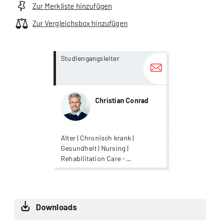
Zur Merkliste hinzufügen
Zur Vergleichsbox hinzufügen
more...
more...
Studiengangsleiter
Christian Conrad
Alter | Chronisch krank |
Gesundheit | Nursing |
Rehabilitation Care -
Rehabilitationspflege | Wound
Care
Downloads