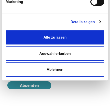
Marketing
(max. 15MB - .pdf,.jpg)
Zwischenzeugnisse oder Funktionsbestätigung des
Arbeitgebers
Details zeigen
(max. 15MB - .jpg,.pdf)
Alle zulassen
Mit Ihrer Anmeldung akzeptieren Sie die
AGB
(PDF)
und
Datenschutzerklärung
.
Auswahl erlauben
Ich akzeptiere die allgemeinen
Geschäftsbedingungen und die
Ablehnen
Datenschutzbestimmungen.
Absenden