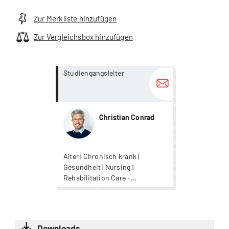
Zur Merkliste hinzufügen
Zur Vergleichsbox hinzufügen
more...
more...
Studiengangsleiter
Christian Conrad
Alter | Chronisch krank |
Gesundheit | Nursing |
Rehabilitation Care -
Rehabilitationspflege | Wound
Care
Downloads