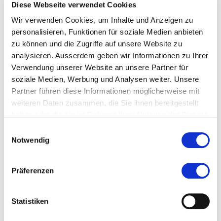
Diese Webseite verwendet Cookies
Zertifikat des jeweiligen Gesamtprogramms. Ein
Wir verwenden Cookies, um Inhalte und Anzeigen zu
Modul, das im Rahmen eines CAS/DAS/MAS gebucht
personalisieren, Funktionen für soziale Medien anbieten
wurde, kann nicht nachträglich zusätzlich als SAS
zu können und die Zugriffe auf unsere Website zu
ausgestellt werden.
analysieren. Ausserdem geben wir Informationen zu Ihrer
Verwendung unserer Website an unsere Partner für
Voraussetzungen
soziale Medien, Werbung und Analysen weiter. Unsere
Partner führen diese Informationen möglicherweise mit
Kenntnisse des wissenschaftlichen Arbeitens
weiteren Daten zusammen, die Sie ihnen bereitgestellt
Fähigkeit, englische Texte zu lesen und zu
haben oder die sie im Rahmen Ihrer Nutzung der Dienste
verstehen
gesammelt haben.
Einwilligungsauswahl
Notwendig
Zulassungsbedingungen
Hochschulabschluss und ausreichend
Präferenzen
Berufserfahrung in einem für das
Weiterbildungsprogramm relevanten Berufsfeld
Statistiken
oder
Ohne Hochschulabschluss, insbesondere mit