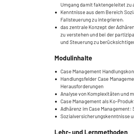
Umgang damit faktengeleitet zu 
Versorgung aus der Betr
Kenntnisse aus dem Bereich Sozia
wichtig eine Unterstützu
Fallsteuerung zu integrieren.
und fachliche Zuständig
das zentrale Konzept der Adhär
Herausforderung in komp
zu verstehen und bei der partizi
und Steuerung zu berücksichtige
vielschichtigen Fragest
mich immer wieder aufs 
Modulinhalte
Case Management Handlungskon
Handlungsfelder Case Management
Herausforderungen
Analyse von Komplexitäten und 
Case Management als Ko-Produkt
Adhärenz im Case Management
Sozialversicherungskenntnisse un
Lehr- und Lernmethoden