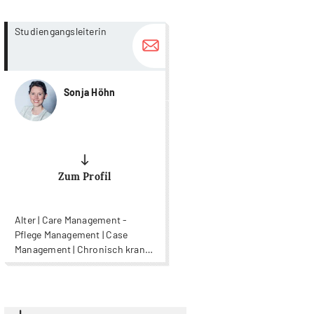
more...
more...
Studiengangsleiterin
Sonja Höhn
Zum Profil
Alter | Care Management -
Pflege Management | Case
Management | Chronisch krank |
Gesundheit | Nursing |
Pflegewissenschaft