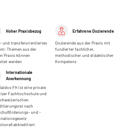
Hoher Praxisbezug
Erfahrene Dozierende
- und transferorientiertes
Dozierende aus der Praxis mit
um: Themen aus der
fundierter fachlicher,
en Praxis können
methodischer und didaktischer
eitet werden
Kompetenz
Internationale
Anerkennung
laidos FH ist eine private
izer Fachhochschule und
chweizerischen
ditierungsrat nach
chulförderungs- und -
inationsgesetz
utionell akkreditiert