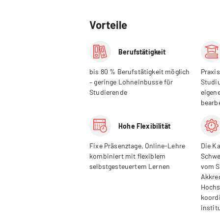
Vorteile
Berufstätigkeit
bis 80 % Berufstätigkeit möglich
Praxis
– geringe Lohneinbusse für
Studi
Studierende
eigen
bearb
Hohe Flexibilität
Fixe Präsenztage, Online-Lehre
Die Ka
kombiniert mit flexiblem
Schwe
selbstgesteuertem Lernen
vom S
Akkre
Hochs
koord
instit