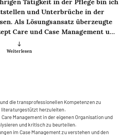
igen Tätigkeit in der Pflege bin ich
tstellen und Unterbrüche in der
sen. Als Lösungsansatz überzeugte
zept Care und Case Management und
udium MAS FH in Care Management an
Gesundheit. Durch die
Weiterlesen
 den verschiedenen Handlungsfeldern
er Patientenberatung im Akutspital,
 Alter und Gesundheit der Stadt Zug
terin in der Langzeitpflege erlebte
d interprofessionelle Zusammenarbeit
und die transprofessionellen Kompetenzen zu
literaturgestützt herzuleiten.
r einen gelingenden
d Care Management in der eigenen Organisation und
ysieren und kritisch zu beurteilen.
 Management für eine optimale
ungen im Case Management zu verstehen und den