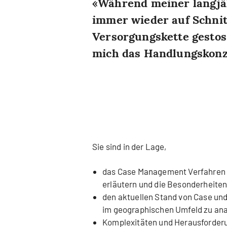
Während meiner langjähr
immer wieder auf Schnit
Versorgungskette gestos
mich das Handlungskon
ich absolvierte das St
der Careum Hochschule 
Perspektivenvielfalt in
als Case Managerin in d
als Fachbereichsleiterin
Sie sind in der Lage,
sowie als Pflegedienstlei
ich die koordinierte un
das Case Management Verfahren 
erläutern und die Besonderheiten 
als zentrales Element fü
den aktuellen Stand von Case un
Versorgungsprozess.
im geographischen Umfeld zu anal
Die Bedeutung von Case
Komplexitäten und Herausforder