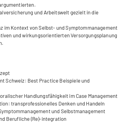
argumentierten.
offenenperspektive zeigt, wie
lversicherung und Arbeitswelt gezielt in die
ng ist, die über Institutionsgrenzen
keiten hinausgeht. Die
enz im Kontext von Selbst- und Symptommanagement
lexen Situationen und die
pativen und wirkungsorientierten Versorgungsplanung
n.
ellungen der Betroffenen spornen
Neue an, gute Lösungen zu finden.
zept
 Schweiz: Best Practice Beispiele und
moralischer Handlungsfähigkeit im Case Management
ion: transprofessionelles Denken und Handeln
: Symptommanagement und Selbstmanagement
d Berufliche (Re)-integration