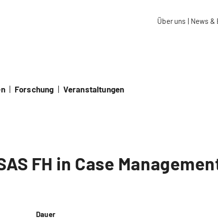
aidos Fachhochschule Schweiz
Über uns
|
News & 
en
|
Forschung
|
Veranstaltungen
SAS FH in Case Managemen
Dauer