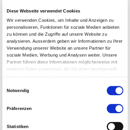
043 222 63 11
Diese Webseite verwendet Cookies
Wir verwenden Cookies, um Inhalte und Anzeigen zu
personalisieren, Funktionen für soziale Medien anbieten
Zur Merkliste hinzufügen
zu können und die Zugriffe auf unsere Website zu
analysieren. Ausserdem geben wir Informationen zu Ihrer
Themen, die der Person zugeordnet sind:
Verwendung unserer Website an unsere Partner für
soziale Medien, Werbung und Analysen weiter. Unsere
Alter
Partner führen diese Informationen möglicherweise mit
weiteren Daten zusammen, die Sie ihnen bereitgestellt
Care Management - Pflege Management
haben oder die sie im Rahmen Ihrer Nutzung der Dienste
gesammelt haben.
Einwilligungsauswahl
Case Management
Notwendig
Chronisch krank
Präferenzen
Gesundheit
Nursing
Statistiken