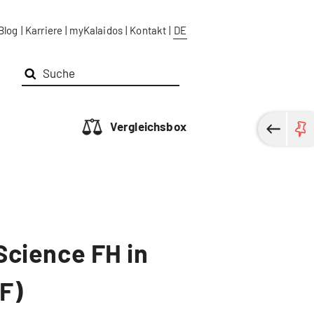
Blog
|
Karriere
|
myKalaidos
|
Kontakt
|
DE
Vergleichsbox
Science FH in
F)