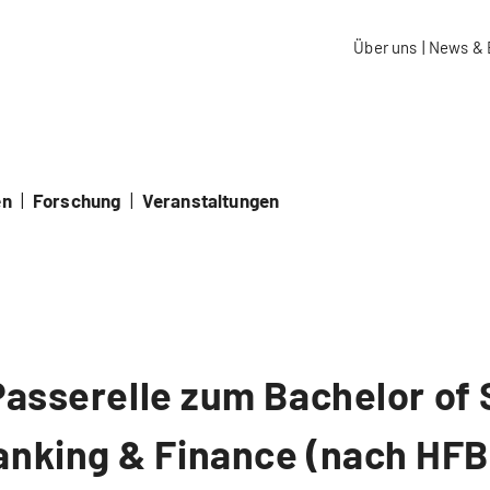
aidos Fachhochschule Schweiz
Über uns
|
News & 
en
|
Forschung
|
Veranstaltungen
sserelle zum Bachelor of 
anking & Finance (nach HFB