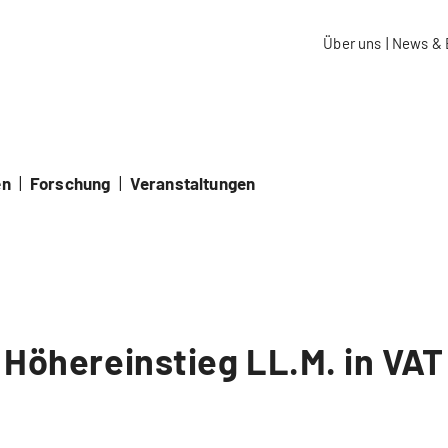
aidos Fachhochschule Schweiz
Über uns
|
News & 
en
|
Forschung
|
Veranstaltungen
Höhereinstieg LL.M. in VAT