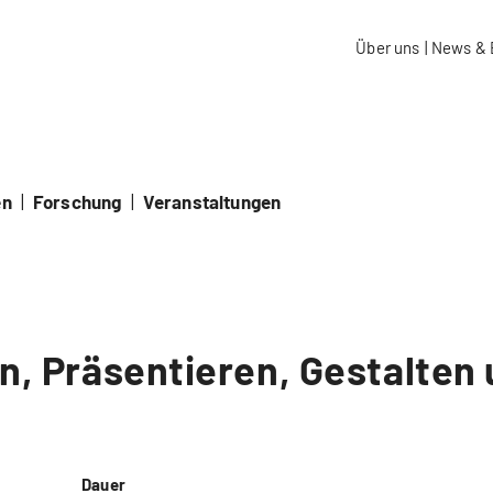
aidos Fachhochschule Schweiz
Über uns
|
News & 
en
|
Forschung
|
Veranstaltungen
en, Präsentieren, Gestalten
Dauer