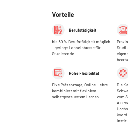
Vorteile
Berufstätigkeit
bis 80 % Berufstätigkeit möglich
Praxis
– geringe Lohneinbusse für
Studi
Studierende
eigen
bearb
Hohe Flexibilität
Fixe Präsenztage, Online-Lehre
Die Ka
kombiniert mit flexiblem
Schwe
selbstgesteuertem Lernen
vom S
Akkre
Hochs
koord
instit