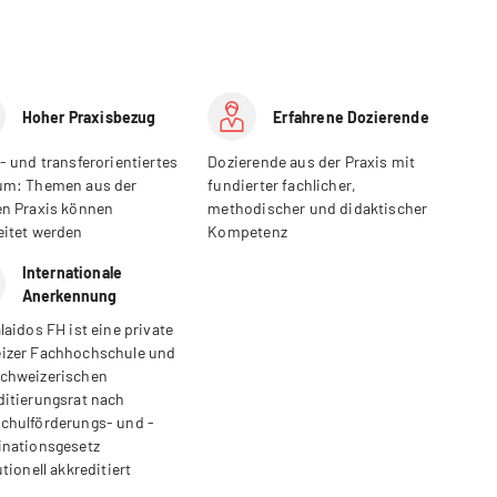
Hoher Praxisbezug
Erfahrene Dozierende
- und transferorientiertes
Dozierende aus der Praxis mit
um: Themen aus der
fundierter fachlicher,
en Praxis können
methodischer und didaktischer
eitet werden
Kompetenz
Internationale
Anerkennung
laidos FH ist eine private
izer Fachhochschule und
chweizerischen
ditierungsrat nach
chulförderungs- und -
inationsgesetz
utionell akkreditiert