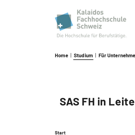
Kal
Home
|
Studium
|
Für Unternehm
SAS FH in Leit
Start