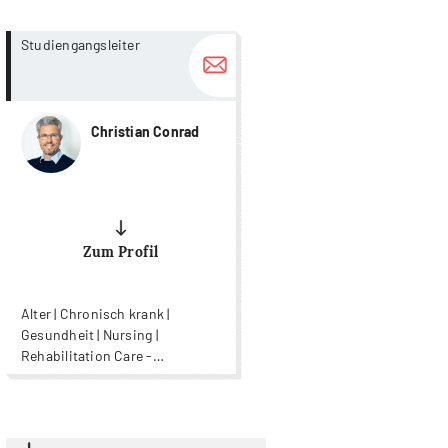
more...
more...
Studiengangsleiter
Christian Conrad
Zum Profil
Alter | Chronisch krank |
Gesundheit | Nursing |
Rehabilitation Care -
Rehabilitationspflege | Wound
Care