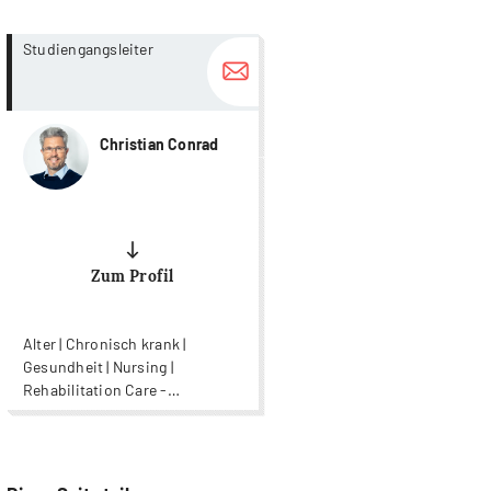
more...
more...
Studiengangsleiter
Christian Conrad
Zum Profil
Alter | Chronisch krank |
Gesundheit | Nursing |
Rehabilitation Care -
Rehabilitationspflege | Wound
Care