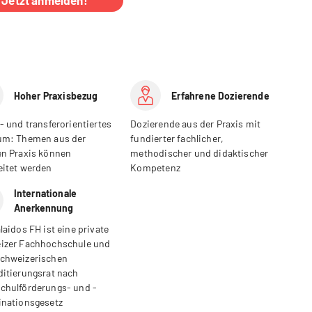
Hoher Praxisbezug
Erfahrene Dozierende
- und transferorientiertes
Dozierende aus der Praxis mit
um: Themen aus der
fundierter fachlicher,
en Praxis können
methodischer und didaktischer
eitet werden
Kompetenz
Internationale
Anerkennung
laidos FH ist eine private
izer Fachhochschule und
chweizerischen
ditierungsrat nach
chulförderungs- und -
inationsgesetz