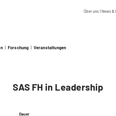
aidos Fachhochschule Schweiz
Über uns
|
News & 
en
|
Forschung
|
Veranstaltungen
SAS FH in Leadership
Dauer