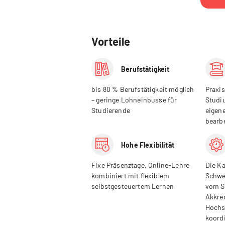
Vorteile
Berufstätigkeit
bis 80 % Berufstätigkeit möglich
Praxis
– geringe Lohneinbusse für
Studi
Studierende
eigen
bearb
Hohe Flexibilität
Fixe Präsenztage, Online-Lehre
Die Ka
kombiniert mit flexiblem
Schwe
selbstgesteuertem Lernen
vom S
Akkre
Hochs
koord