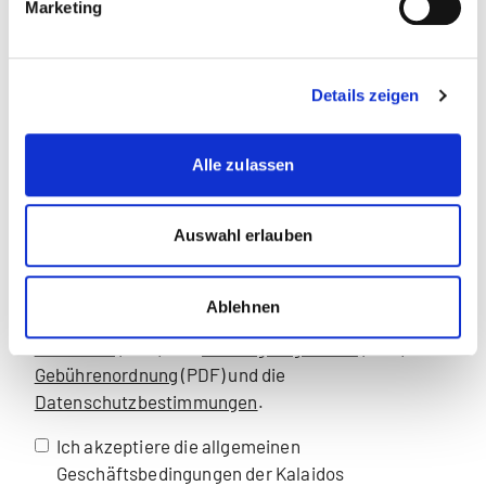
Marketing
(max. 15MB - .pdf,.jpg)
AGB der KMU mit Unterschrift auf Seite 5 & 6
Details zeigen
(max. 15MB - .jpg,.pdf,.doc,.docx,.zip)
Alle zulassen
Kopie ID oder Pass
Auswahl erlauben
(max. 15MB - .jpg,.pdf)
Mit Ihrer Anmeldung akzeptieren Sie die
AGB der
Ablehnen
Kalaidos Fachhochschule
(PDF) /
AGB der KMU
Akademie
(PDF), das
Prüfungsreglement
(PDF), die
Gebührenordnung
(PDF) und die
Datenschutzbestimmungen
.
Ich akzeptiere die allgemeinen
Geschäftsbedingungen der Kalaidos