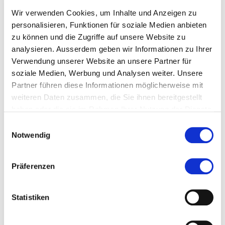
Wir verwenden Cookies, um Inhalte und Anzeigen zu
personalisieren, Funktionen für soziale Medien anbieten
Beilagen für Zulassung
zu können und die Zugriffe auf unsere Website zu
analysieren. Ausserdem geben wir Informationen zu Ihrer
Beilagen für die Zulassung sämtliche Dokumente,
Verwendung unserer Website an unsere Partner für
welche als Basis für die Zulassung gelten,
soziale Medien, Werbung und Analysen weiter. Unsere
insbesondere
Partner führen diese Informationen möglicherweise mit
weiteren Daten zusammen, die Sie ihnen bereitgestellt
haben oder die sie im Rahmen Ihrer Nutzung der Dienste
gesammelt haben.
Einwilligungsauswahl
Porträtfoto
Notwendig
(max. 15MB - .jpg,.pdf)
Präferenzen
Kurzlebenslauf
Statistiken
(max. 15MB - .pdf)
Relevante Abschlüsse und Zeugnisse