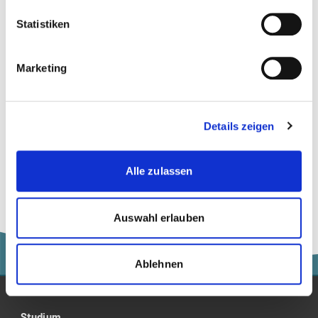
Digitalisierung
Statistiken
Wirtschaft
Marketing
more...
more...
Details zeigen
Digitalisierung | Wirtschaft
Alle zulassen
Auswahl erlauben
Ablehnen
Studium