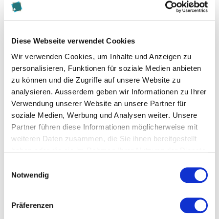
Lernen Sie uns und unser Angebot beim Stand 92 am
Assistants’ Day
vom 7.09.22 oder an unseren
Infoanlässen kennen. Wir freuen uns auf Ihren
Diese Webseite verwendet Cookies
Besuch!
Wir verwenden Cookies, um Inhalte und Anzeigen zu
personalisieren, Funktionen für soziale Medien anbieten
zu können und die Zugriffe auf unsere Website zu
analysieren. Ausserdem geben wir Informationen zu Ihrer
Verwendung unserer Website an unsere Partner für
Diese Seite teilen
soziale Medien, Werbung und Analysen weiter. Unsere
Partner führen diese Informationen möglicherweise mit
weiteren Daten zusammen, die Sie ihnen bereitgestellt
haben oder die sie im Rahmen Ihrer Nutzung der Dienste
gesammelt haben.
Einwilligungsauswahl
Zur Merkliste hinzufügen
Notwendig
Präferenzen
Themen, die dem Newsbeitrag zugeordnet sind: