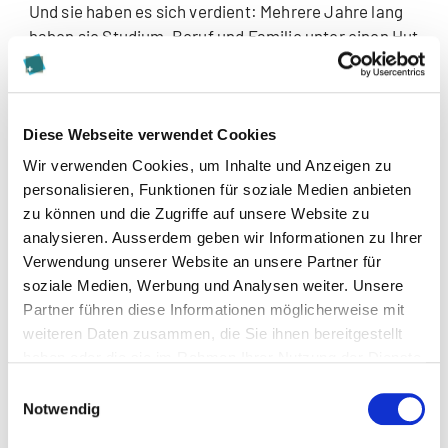
Und sie haben es sich verdient: Mehrere Jahre lang
haben sie Studium, Beruf und Familie unter einen Hut
gebracht und damit ihre Belastbarkeit und ihren
Durchhaltewillen unter Beweis gestellt.
Fabio Berry, Yves Blatti, Denise Frey, Isabel Sieber
Diese Webseite verwendet Cookies
und
Lucien Stritmatter
wurden für ihre exzellente
Wir verwenden Cookies, um Inhalte und Anzeigen zu
Abschlussarbeit ausgezeichnet.
personalisieren, Funktionen für soziale Medien anbieten
zu können und die Zugriffe auf unsere Website zu
Das Team der Kalaidos Fachhochschule gratuliert
analysieren. Ausserdem geben wir Informationen zu Ihrer
allen Absolventinnen und Absolventen herzlich und
Verwendung unserer Website an unsere Partner für
wünscht ihnen viel Freude und Erfolg beim Anwenden
soziale Medien, Werbung und Analysen weiter. Unsere
des Gelernten!
Partner führen diese Informationen möglicherweise mit
weiteren Daten zusammen, die Sie ihnen bereitgestellt
haben oder die sie im Rahmen Ihrer Nutzung der Dienste
gesammelt haben.
Einwilligungsauswahl
Notwendig
Diese Seite teilen