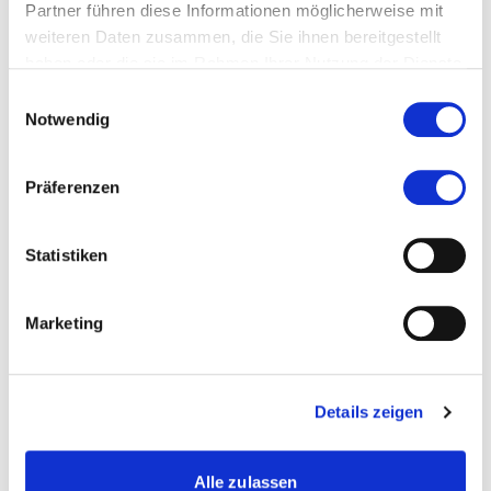
Partner führen diese Informationen möglicherweise mit
weiteren Daten zusammen, die Sie ihnen bereitgestellt
haben oder die sie im Rahmen Ihrer Nutzung der Dienste
gesammelt haben.
Einwilligungsauswahl
Notwendig
Präferenzen
Kontakt
Statistiken
infoBWohlfarth@aol.com
Marketing
Zur Merkliste hinzufügen
Details zeigen
Themen, die der Person zugeordnet sind:
Gesang
Alle zulassen