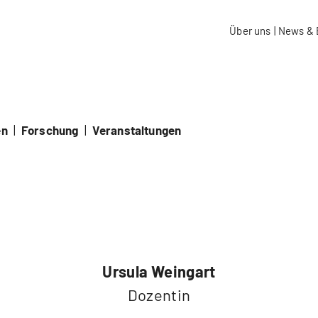
aidos Fachhochschule Schweiz
Über uns
|
News & 
en
|
Forschung
|
Veranstaltungen
Ursula Weingart
Dozentin