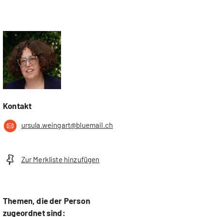
Kontakt
ursula.weingart@bluemail.ch
Zur Merkliste hinzufügen
Themen, die der Person
zugeordnet sind: