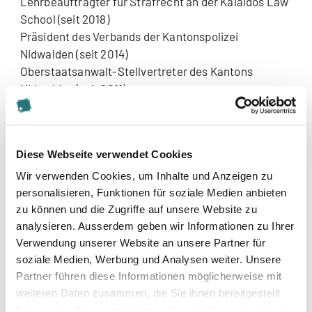
Lehrbeauftragter für Strafrecht an der Kalaidos Law
School (seit 2018)
Präsident des Verbands der Kantonspolizei
Nidwalden (seit 2014)
Oberstaatsanwalt-Stellvertreter des Kantons
Nidwalden (seit 2011)
Gemeinderat der Gemeinde Ennetbürgen (2010 –
2014)
Geschäftsleitender Verhörrichter des Kantons
Diese Webseite verwendet Cookies
Nidwalden (2010)
Verhörrichter des Kantons Nidwalden (2007 – 2010)
Wir verwenden Cookies, um Inhalte und Anzeigen zu
Juristischer Mitarbeiter bei der Zuger Polizei (2007 –
personalisieren, Funktionen für soziale Medien anbieten
2008)
zu können und die Zugriffe auf unsere Website zu
analysieren. Ausserdem geben wir Informationen zu Ihrer
Tätigkeit als Rechtsanwalt (2006 – 2009)
Verwendung unserer Website an unsere Partner für
soziale Medien, Werbung und Analysen weiter. Unsere
Partner führen diese Informationen möglicherweise mit
>
Zum Interview mit Alexandre Vonwil
weiteren Daten zusammen, die Sie ihnen bereitgestellt
haben oder die sie im Rahmen Ihrer Nutzung der Dienste