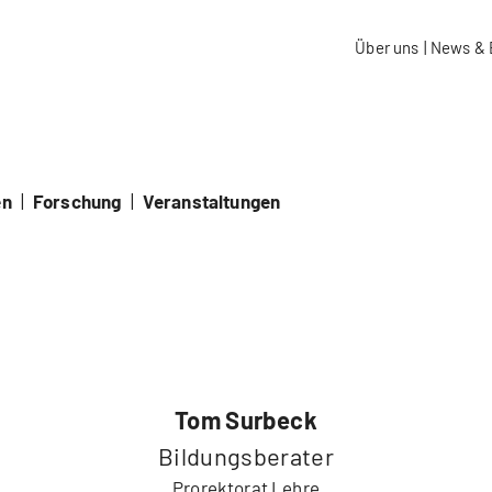
aidos Fachhochschule Schweiz
Über uns
|
News & 
en
|
Forschung
|
Veranstaltungen
Tom Surbeck
Bildungsberater
Prorektorat Lehre