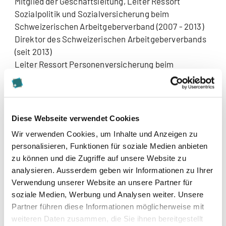
Mitglied der Geschäftsleitung, Leiter Ressort
Sozialpolitik und Sozialversicherung beim
Schweizerischen Arbeitgeberverband (2007 - 2013)
Direktor des Schweizerischen Arbeitgeberverbands
(seit 2013)
Leiter Ressort Personenversicherung beim
Schweizerischen Versicherungsverband (2000 -
2007)
Leiter Bereich Arbeitgeberfragen beim ASM (heute
Swissmem) (1992 - 2000)
Diese Webseite verwendet Cookies
Lehrtätigkeit als Lehrbeauftragter, Privatdozent und
Wir verwenden Cookies, um Inhalte und Anzeigen zu
Titularprofessor für Arbeits- und
personalisieren, Funktionen für soziale Medien anbieten
Sozialversicherungsrecht an der Universität Zürich
zu können und die Zugriffe auf unsere Website zu
(seit 1999)
analysieren. Ausserdem geben wir Informationen zu Ihrer
Verwendung unserer Website an unsere Partner für
soziale Medien, Werbung und Analysen weiter. Unsere
Partner führen diese Informationen möglicherweise mit
>
Zum Interview mit Prof. Dr. iur. Roland A. Müller
weiteren Daten zusammen, die Sie ihnen bereitgestellt