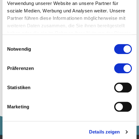
Verwendung unserer Website an unsere Partner für
044 200 19 33
soziale Medien, Werbung und Analysen weiter. Unsere
Partner führen diese Informationen möglicherweise mit
weiteren Daten zusammen, die Sie ihnen bereitgestellt
Zur Merkliste hinzufügen
haben oder die sie im Rahmen Ihrer Nutzung der Dienste
gesammelt haben.
Einwilligungsauswahl
Notwendig
Themen, die der Person zugeordnet sind:
Banking
Präferenzen
Wirtschaft
Statistiken
Marketing
Details zeigen