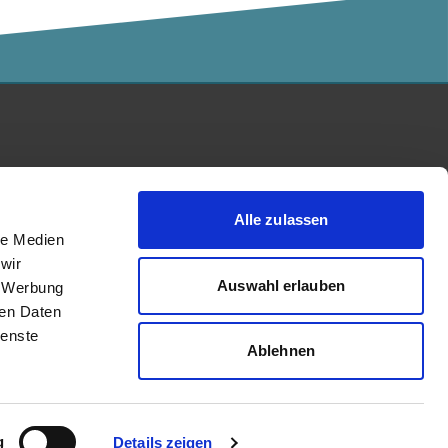
Kalaidos Fachhochschule
akkreditiert durch:
Alle zulassen
le Medien
wir
Auswahl erlauben
, Werbung
ren Daten
ienste
Ablehnen
g
Details zeigen