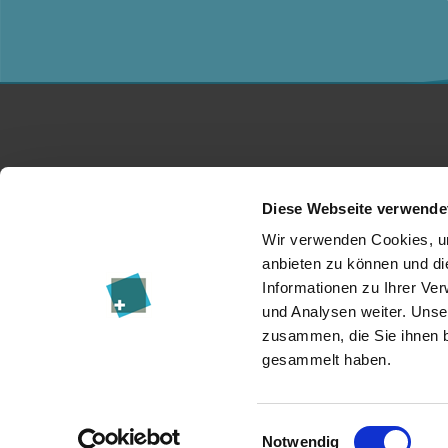
Studium
Ko
Diese Webseite verwende
Für Unternehmen
Üb
Wir verwenden Cookies, um
anbieten zu können und di
Forschung
Da
Informationen zu Ihrer Ve
und Analysen weiter. Unse
Veranstaltungen
I
zusammen, die Sie ihnen b
News & Blog
Re
gesammelt haben.
Einwilligungsauswahl
Notwendig