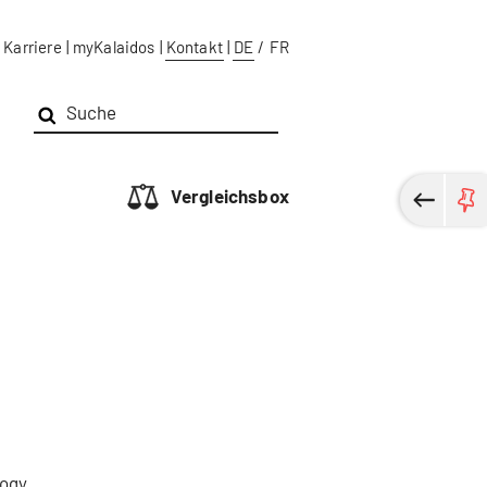
Karriere
|
myKalaidos
|
Kontakt
|
DE
/
FR
Vergleichsbox
ogy.