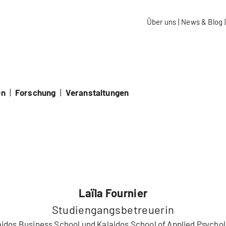
aidos Fachhochschule Schweiz
Über uns
|
News & Blog
|
en
|
Forschung
|
Veranstaltungen
Laïla Fournier
Studiengangsbetreuerin
aidos Business School und Kalaidos School of Applied Psychol