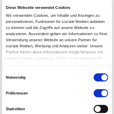
Diese Webseite verwendet Cookies
Zur Merkliste hinzufügen
Wir verwenden Cookies, um Inhalte und Anzeigen zu
personalisieren, Funktionen für soziale Medien anbieten
Themen, die der Person zugeordnet sind:
zu können und die Zugriffe auf unsere Website zu
analysieren. Ausserdem geben wir Informationen zu Ihrer
Digitale Transformation
Verwendung unserer Website an unsere Partner für
soziale Medien, Werbung und Analysen weiter. Unsere
Digitalisierung
Partner führen diese Informationen möglicherweise mit
Gesundheit
weiteren Daten zusammen, die Sie ihnen bereitgestellt
haben oder die sie im Rahmen Ihrer Nutzung der Dienste
Gesundheitsökonomie
gesammelt haben.
Einwilligungsauswahl
Notwendig
Unternehmensführung
Präferenzen
Blogbeiträge (2)
Statistiken