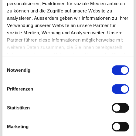
Kontakt
personalisieren, Funktionen für soziale Medien anbieten
zu können und die Zugriffe auf unsere Website zu
tbrotzer@kpmg.com
analysieren. Ausserdem geben wir Informationen zu Ihrer
Verwendung unserer Website an unsere Partner für
soziale Medien, Werbung und Analysen weiter. Unsere
Zur Merkliste hinzufügen
Partner führen diese Informationen möglicherweise mit
weiteren Daten zusammen, die Sie ihnen bereitgestellt
haben oder die sie im Rahmen Ihrer Nutzung der Dienste
Themen, die der Person zugeordnet sind:
gesammelt haben.
Einwilligungsauswahl
Notwendig
Internationales Steuerrecht
Steuerrecht
Präferenzen
Unternehmenssteuerrecht
Statistiken
Social Media
Marketing