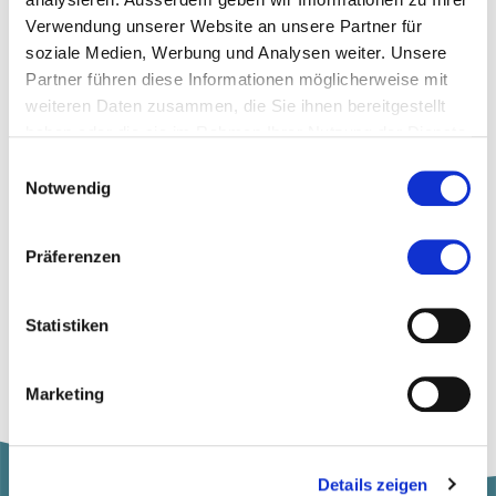
andrea.bischoff@yahoo.de
Verwendung unserer Website an unsere Partner für
soziale Medien, Werbung und Analysen weiter. Unsere
Partner führen diese Informationen möglicherweise mit
Zur Merkliste hinzufügen
weiteren Daten zusammen, die Sie ihnen bereitgestellt
haben oder die sie im Rahmen Ihrer Nutzung der Dienste
gesammelt haben.
Einwilligungsauswahl
Themen, die der Person zugeordnet sind:
Notwendig
Klassik
Präferenzen
Musik
Oboe
Statistiken
Marketing
Details zeigen