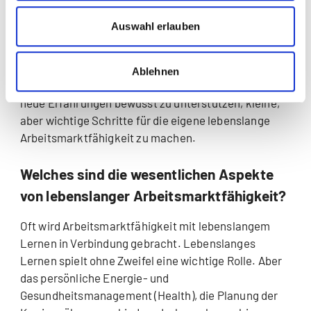
«nicht vorbereitet» oder «nicht befähigt» ihre
Auswahl erlauben
Arbeitsmarkfähigkeit lebenslang zu erhalten.
Für Unternehmen gilt es, die sozialen Normen zu
Ablehnen
ändern und Personen mit niedriger Offenheit für
neue Erfahrungen bewusst zu unterstützen, kleine,
aber wichtige Schritte für die eigene lebenslange
Arbeitsmarktfähigkeit zu machen.
Welches sind die wesentlichen Aspekte
von lebenslanger Arbeitsmarktfähigkeit?
Oft wird Arbeitsmarktfähigkeit mit lebenslangem
Lernen in Verbindung gebracht. Lebenslanges
Lernen spielt ohne Zweifel eine wichtige Rolle. Aber
das persönliche Energie- und
Gesundheitsmanagement (Health), die Planung der