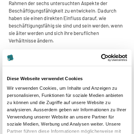
Rahmen der sechs untersuchten Aspekte der
Beschäftigungsfähigkeit zu entwickeln. Dadurch
haben sie einen direkten Einfluss darauf, wie
beschäftigungsfähig sie sind und sein werden, wenn
sie älter werden und sich ihre beruflichen
Verhältnisse ändern.
Basierend auf diesen Erkenntnissen erstellte ich ein
Modell, welches Personen nach der Offenheit für
Erfahrungen und dem Bildungsniveau unterscheidet.
Personen können entsprechend in die vier
Diese Webseite verwendet Cookies
Kategorien «vorbereitet», «nicht vorbereitet»,
Wir verwenden Cookies, um Inhalte und Anzeigen zu
«befähigt» und «nicht befähigt» eingeteilt werden.
personalisieren, Funktionen für soziale Medien anbieten
zu können und die Zugriffe auf unsere Website zu
analysieren. Ausserdem geben wir Informationen zu Ihrer
Verwendung unserer Website an unsere Partner für
soziale Medien, Werbung und Analysen weiter. Unsere
Partner führen diese Informationen möglicherweise mit