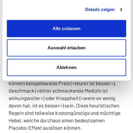
Forschung zeigt: Für einen Placebo-Effekt muss
dieses Versprechen interessanterweise nicht
Details zeigen
zwingend eingelöst werden, aber es hilft, die
assoziative Beziehung im Sinne eines Reiz-
Alle zulassen
Reaktionslernens aufzubauen. Die
Informationsquellen zur Steuerung der Erwartungen
müssen auch nicht aufwendige Werbekampagnen
Auswahl erlauben
sein. So zeigten Wright und Kollegen (2013), dass
oftmals sogenannte «naive Konsumtheorien» unsere
Ablehnen
Erwartungen gegenüber bestimmten Produkten
formen können. Diese «naiven» Einstellungen
können beispielsweise Preis («teurer ist besser»),
Geschmack («bitter schmeckende Medizin ist
wirkungsvoller») oder Knappheit («wenn es wenig
davon hat, ist es besser») sein. Diese heuristischen
Regeln sind teilweise kostengünstige und mächtige
Hebel, welche durchaus einen bedeutsamen
Placebo-Effekt auslösen können.