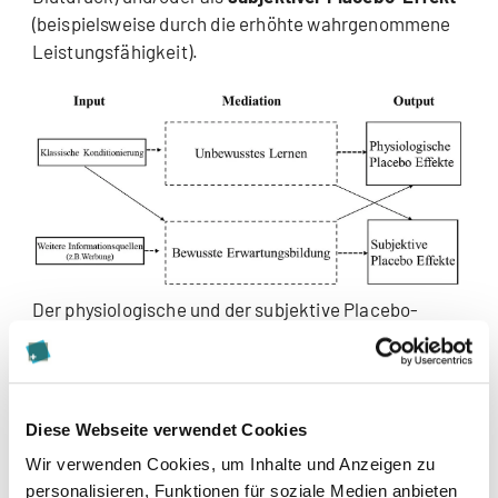
(beispielsweise durch die erhöhte wahrgenommene
Leistungsfähigkeit).
Der physiologische und der subjektive Placebo-
Effekt, in Anlehnung an Stewart-Williams & Podd,
2004. (Abbildung)
Wirkt ein Placebo-Effekt bei jedem?
Diese Webseite verwendet Cookies
Wir verwenden Cookies, um Inhalte und Anzeigen zu
Nein. Beispielsweise konnten Irmak und Block (2005)
personalisieren, Funktionen für soziale Medien anbieten