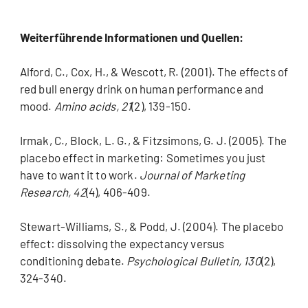
Weiterführende Informationen und Quellen:
Alford, C., Cox, H., & Wescott, R. (2001). The effects of
red bull energy drink on human performance and
mood.
Amino acids, 21
(2), 139-150.
Irmak, C., Block, L. G., & Fitzsimons, G. J. (2005). The
placebo effect in marketing: Sometimes you just
have to want it to work.
Journal of Marketing
Research, 42
(4), 406-409.
Stewart-Williams, S., & Podd, J. (2004). The placebo
effect: dissolving the expectancy versus
conditioning debate.
Psychological Bulletin, 130
(2),
324-340.