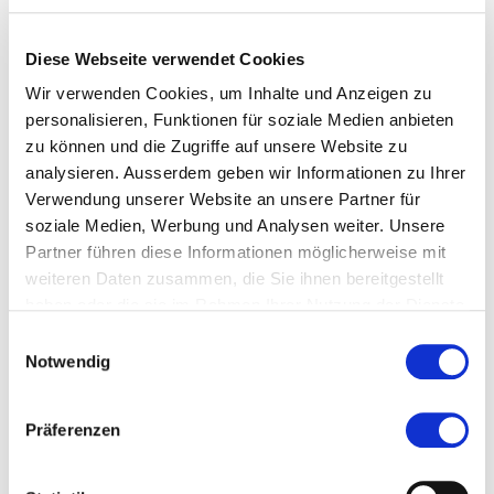
Diese Webseite verwendet Cookies
Wir verwenden Cookies, um Inhalte und Anzeigen zu
Diese Seite teilen
personalisieren, Funktionen für soziale Medien anbieten
zu können und die Zugriffe auf unsere Website zu
analysieren. Ausserdem geben wir Informationen zu Ihrer
Verwendung unserer Website an unsere Partner für
soziale Medien, Werbung und Analysen weiter. Unsere
more...
Autor/in
Partner führen diese Informationen möglicherweise mit
weiteren Daten zusammen, die Sie ihnen bereitgestellt
haben oder die sie im Rahmen Ihrer Nutzung der Dienste
Yves Schuster
gesammelt haben.
Einwilligungsauswahl
Notwendig
Banking | Psychologie |
Präferenzen
Wirtschaftspsychologie