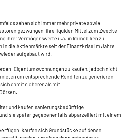
umfelds sehen sich immer mehr private sowie
nvestoren gezwungen, ihre liquiden Mittel zum Zwecke
ng ihrer Vermögenswerte u.a. in Immobilien zu
n in die Aktienmärkte seit der Finanzkrise im Jahre
 wieder aufgebaut wird.
orden, Eigentumswohnungen zu kaufen, jedoch nicht
rmieten um entsprechende Renditen zu generieren.
sich damit sicherer als mit
 Börsen.
iter und kaufen sanierungsbedürftige
und sie später gegebenenfalls abparzelliert mit einem
l verfügen, kaufen sich Grundstücke auf denen
erstellt werden, um diese dann entweder zu