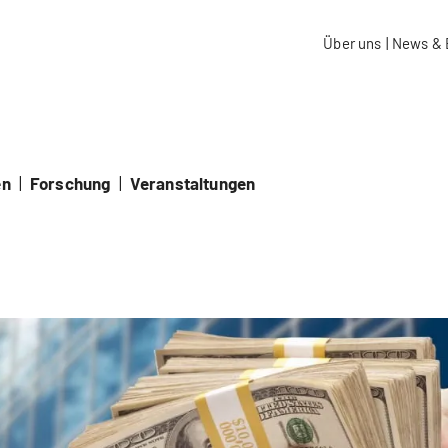
aidos Fachhochschule Schweiz
Über uns
|
News & 
en
|
Forschung
|
Veranstaltungen