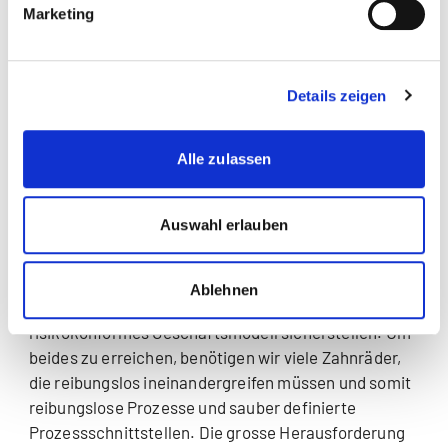
Marketing
denn Agilität ist kein Selbstzweck, sondern muss uns
am Ende wirklich schneller machen oder eine
bessere Qualität ermöglichen.
Details zeigen
Worin sehen Sie die grösste
Herausforderung? Womit muss sich
Alle zulassen
Operational Excellence im Banking
auseinandersetzen?
Auswahl erlauben
Die Herausforderung gerade im Banking ist es, alle
Prozesse so zu gestalten, dass sie zu allererst und
Ablehnen
unter allen Bedingungen ein kundenorientiertes und
risikokonformes Geschäftsmodell sicherstellen. Um
beides zu erreichen, benötigen wir viele Zahnräder,
die reibungslos ineinandergreifen müssen und somit
reibungslose Prozesse und sauber definierte
Prozessschnittstellen. Die grosse Herausforderung