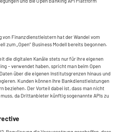
egungen und die Open Banking API Plattform
 von Finanzdienstleistern hat der Wandel vom
dell zum „Open“ Business Modell bereits begonnen.
 die digitalen Kanäle stets nur für ihre eigenen
king – verwendet haben, spricht man beim Open
Daten über die eigenen Institutsgrenzen hinaus und
regieren. Kunden können ihre Bankdienstleistungen
 beziehen. Der Vorteil dabei ist, dass man nicht
uss, da Drittanbieter künftig sogenannte APIs zu
rective
SD2-Regulierung die Voraussetzung geschaffen, dass