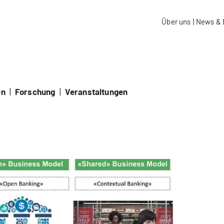
aidos Fachhochschule Schweiz
Über uns
|
News & 
en
|
Forschung
|
Veranstaltungen