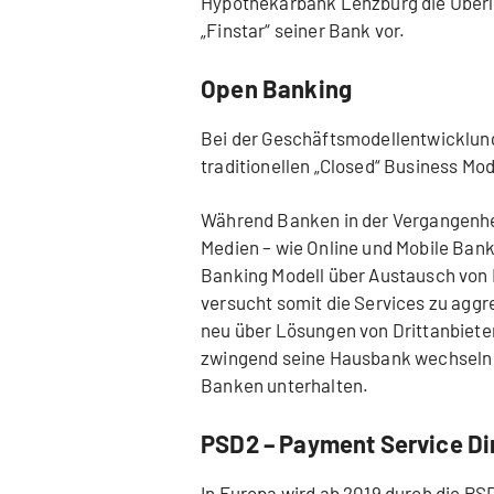
Hypothekarbank Lenzburg die Überl
„Finstar“ seiner Bank vor.
Open Banking
Bei der Geschäftsmodellentwicklung
traditionellen „Closed“ Business Mo
Während Banken in der Vergangenheit
Medien – wie Online und Mobile Ban
Banking Modell über Austausch von 
versucht somit die Services zu agg
neu über Lösungen von Drittanbietern
zwingend seine Hausbank wechseln m
Banken unterhalten.
PSD2 – Payment Service Di
In Europa wird ab 2019 durch die P