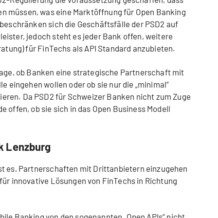
n müssen, was eine Marktöffnung für Open Banking
 beschränken sich die Geschäftsfälle der PSD2 auf
ister, jedoch steht es jeder Bank offen, weitere
ratung) für FinTechs als API Standard anzubieten.
rage, ob Banken eine strategische Partnerschaft mit
le eingehen wollen oder ob sie nur die „minimal“
eren. Da PSD2 für Schweizer Banken nicht zum Zuge
e offen, ob sie sich in das Open Business Modell
k Lenzburg
t es, Partnerschaften mit Drittanbietern einzugehen
für innovative Lösungen von FinTechs in Richtung
bile Banking von den sogenannten „Open APIs“ nicht