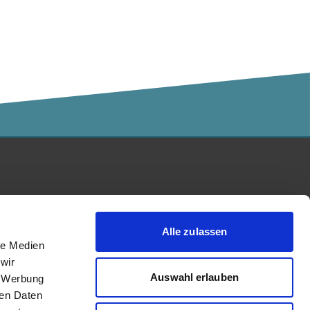
Kalaidos Fachhochschule
akkreditiert durch:
Alle zulassen
le Medien
wir
Auswahl erlauben
, Werbung
ren Daten