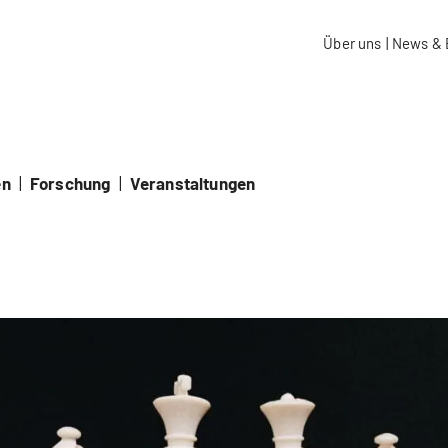
aidos Fachhochschule Schweiz
Über uns
|
News & 
en
|
Forschung
|
Veranstaltungen