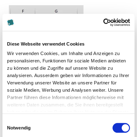
Diese Webseite verwendet Cookies
Wir verwenden Cookies, um Inhalte und Anzeigen zu
personalisieren, Funktionen für soziale Medien anbieten
zu können und die Zugriffe auf unsere Website zu
analysieren. Ausserdem geben wir Informationen zu Ihrer
Verwendung unserer Website an unsere Partner für
Auf den ersten Blick erscheint dies ein wenig
soziale Medien, Werbung und Analysen weiter. Unsere
komisch, doch stellt es unsere variable Formatierung
Partner führen diese Informationen möglicherweise mit
dar. Wie diese verwendet wird, folgt in den nächsten
weiteren Daten zusammen, die Sie ihnen bereitgestellt
Schritten.
haben oder die sie im Rahmen Ihrer Nutzung der Dienste
gesammelt haben.
Einwilligungsauswahl
Formatierte Liste erstellen
Notwendig