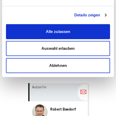
bezahlen (z.B. bei hochfrequentierten
Flughafengates oder erstklassigen Retailflächen).
Details zeigen
# # #
Alle zulassen
Auswahl erlauben
Diese Seite teilen
Ablehnen
more...
Autor/in
Robert Baedorf