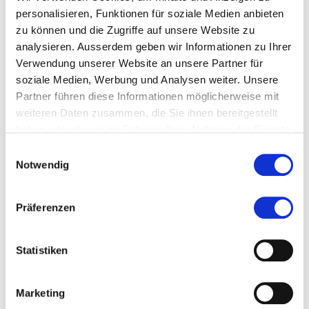
entweder separierbar ist oder aus vertraglichen oder
personalisieren, Funktionen für soziale Medien anbieten
gesetzlichen Rechten entsteht. Die konkrete
zu können und die Zugriffe auf unsere Website zu
Bedeutung dieser Kriterien ist in IFRS 3B31-34
analysieren. Ausserdem geben wir Informationen zu Ihrer
anhand einiger Beispiele erklärt.
Verwendung unserer Website an unsere Partner für
soziale Medien, Werbung und Analysen weiter. Unsere
Immaterielle Vermögenswerte aus Operating-
Partner führen diese Informationen möglicherweise mit
Leasingverhältnissen
weiteren Daten zusammen, die Sie ihnen bereitgestellt
haben oder die sie im Rahmen Ihrer Nutzung der Dienste
Des Weiteren können auch aus Operating-
gesammelt haben.
Einwilligungsauswahl
Leasingverhältnissen immaterielle Vermögenswerte
Notwendig
resultieren. Dies trifft dann zu, wenn die
Bedingungen des Leasingvertrages verglichen mit
den Marktbedingungen vorteilhaft sind (IFRS 3B29).
Präferenzen
Selbst wenn der Leasingvertrag den
Marktbedingungen entspricht, kann nach IFRS 3B30
Statistiken
ein immaterieller Vermögenswert vorliegen, wenn
Marktteilnehmer aufgrund von Knappheit bereit
wären, einen Preis für die Vertragsübernahme zu
Marketing