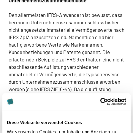
Unternehmenszusammenschlüsse
Den allermeisten IFRS-Anwendern ist bewusst, dass
bei einem Unternehmenszusammenschluss bisher
nicht angesetzte immaterielle Vermögenswerte nach
IFRS 3p13 anzusetzen sind. Namentlich sind hier
häufig erworbene Werte wie Markennamen,
Kundenbeziehungen und Patente genannt. Die
erläuternden Beispiele zu IFRS 3 enthalten eine nicht
abschliessende Auflistung verschiedener
immaterieller Vermögenswerte, die typischerweise
durch Unternehmenszusammenschlüsse erworben
werden (siehe IFRS 3IE16-44). Da die Auflistung
keinen Anspruch auf Vollständigkeit erhebt, sollte
das Vorhandensein weiterer immaterieller
Vermögenswerten überprüft werden. Dabei ist zu
beachten, dass nach IAS 38p33 jeder Vermögenswert
Diese Webseite verwendet Cookies
angesetzt werden muss, der identifizierbar ist, d.h.
Wir verwenden Cookies, um Inhalte und Anzeigen zu