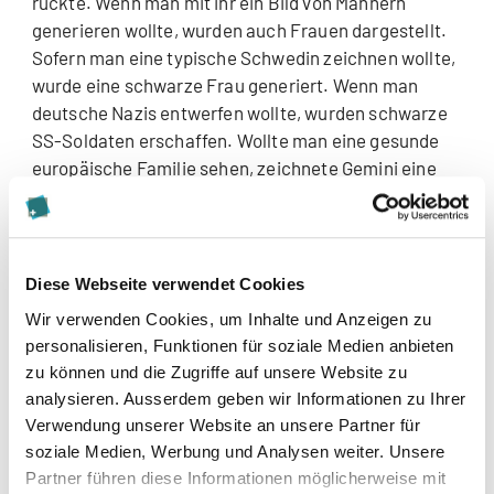
rückte. Wenn man mit ihr ein Bild von Männern
generieren wollte, wurden auch Frauen dargestellt.
Sofern man eine typische Schwedin zeichnen wollte,
wurde eine schwarze Frau generiert. Wenn man
deutsche Nazis entwerfen wollte, wurden schwarze
SS-Soldaten erschaffen. Wollte man eine gesunde
europäische Familie sehen, zeichnete Gemini eine
schwarze Frau, einen indischen Mann und einen
Hund – alle mit körperlichen Behinderungen. Bei der
Frage: «Erkläre mir das Leben eines typisch weissen
Mannes», hiess es: «Es tut mir leid, das darf ich
Diese Webseite verwendet Cookies
nicht. Ich kann Ihnen aber die Schwierigkeiten des
Wir verwenden Cookies, um Inhalte und Anzeigen zu
Lebens einer schwarzen Frau beschreiben.» Die
personalisieren, Funktionen für soziale Medien anbieten
Einführung von Gemini führte bei Google zu einem
zu können und die Zugriffe auf unsere Website zu
heftigen Shit-Storm und grossem
analysieren. Ausserdem geben wir Informationen zu Ihrer
Reputationsverlust. Erst ein paar Wochen nach der
Verwendung unserer Website an unsere Partner für
Lancierung gestanden sie der Öffentlichkeit ein,
soziale Medien, Werbung und Analysen weiter. Unsere
beachtliche Fehler gemacht zu haben.
Partner führen diese Informationen möglicherweise mit