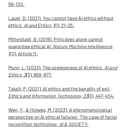
99–120.
Lauer, D. (2021). You cannot have AI ethics without
ethics.
AI and Ethics, 1
(1), 21–25.
Mittelstadt, B. (2019). Principles alone cannot
guarantee ethical AI.
Nature Machine Intelligence,
1
(11), Article 11.
Munn, L. (2023). The uselessness of AI ethics.
AI and
Ethics, 3
(3), 869–877.
Tajalli, P. (2021). AI ethics and the banality of evil.
Ethics and Information Technology, 23
(3), 447–454.
Wen, Y., & Holweg, M. (2023). A phenomenological
perspective on AI ethical failures: The case of facial
recognition technology.
AI & SOCIETY
.