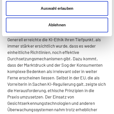
einen kleinen Stein pro Tag essen». Die Liste liesse
sich noch lange verlängern. In der Angst, das Feld
Auswahl erlauben
gegenüber der Konkurrenz zu verlieren, verlagerte
Google die ethischen Prioritäten von «too much» zu
Ablehnen
«too little».
Generell erreichte die KI-Ethik ihren Tiefpunkt, als
immer stärker ersichtlich wurde, dass es weder
einheitliche Richtlinien, noch effektive
Durchsetzungsmechanismen gibt. Dazu kommt,
dass der Marktdruck und der Sog der Konsumenten
komplexe Bedenken als irrelevant oder in weiter
Ferne erscheinen liessen. Selbst in der EU, die als
Vorreiterin in Sachen KI-Regulierung galt, zeigte sich
die Herausforderung, ethische Prinzipien in die
Praxis umzusetzen. Der Einsatz von
Gesichtserkennungstechnologien und anderen
Überwachungssystemen nahm trotz erheblicher