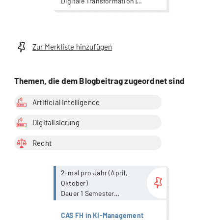
Digitale Transformation |
Digitalisierung |
Organisationspsychologie |
Strategisches Management |
Wirtschaft
Zur Merkliste hinzufügen
Themen, die dem Blogbeitrag zugeordnet sind
Artificial Intelligence
Digitalisierung
Recht
more...
2-mal pro Jahr (April,
Oktober)
Dauer 1 Semester
mit Präsenzanteil
CAS FH in KI-Management