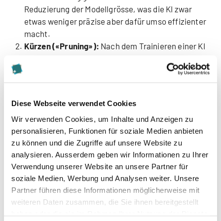
Reduzierung der Modellgrösse, was die KI zwar
etwas weniger präzise aber dafür umso effizienter
macht.
Kürzen («Pruning»):
Nach dem Trainieren einer KI
sind gewisse Parameter und Verbindungen
zwischen ihnen wesentlich wichtiger als andere.
Man kann sich das ein wenig wie in einem Gehirn
vorstellen: Wenn jemand tagtäglich nur Taxi fährt,
Diese Webseite verwendet Cookies
aber nie Fussball spielt, dann sind z.B. die
Wir verwenden Cookies, um Inhalte und Anzeigen zu
Neuronen für das Autofahren und für das
personalisieren, Funktionen für soziale Medien anbieten
geografische Verständnis wesentlich relevanter
zu können und die Zugriffe auf unsere Website zu
als jene, die für die Sensomotorik zuständig sind.
analysieren. Ausserdem geben wir Informationen zu Ihrer
In dieser Methode werden bei der KI nun jene
Verwendung unserer Website an unsere Partner für
«Neuronen» (bzw. Parameter und Verbindungen)
soziale Medien, Werbung und Analysen weiter. Unsere
rausgeschnitten, die für das Modell nicht so
Partner führen diese Informationen möglicherweise mit
relevant sind. Damit wird das System wesentlich
weiteren Daten zusammen, die Sie ihnen bereitgestellt
kleiner und schneller.
haben oder die sie im Rahmen Ihrer Nutzung der Dienste
Destillierung des Wissens:
Man hat