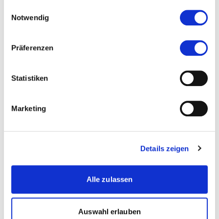
gesammelt haben.
Einwilligungsauswahl
herausgefunden, dass ein Training-Modell in der
Notwendig
Regel grösser ist als ein Inferenz-Modell. Es sind
halt nicht alle Informationen, die man lernt, für die
Praxis letztlich gleichermassen relevant. Aus
Präferenzen
diesem Grund benutzt man ein grosses Training-
Modell (man nennt dies das «Lehrer-Netzwerk»),
Statistiken
um ein kleineres Inferenz-Modell für die Praxis
(das sog. «Studenten-Netzwerk») zu trainieren.
Das oben genannte Beispiel macht sich diese
Marketing
Methode zu Nutze: Alpaca ist das Studenten-
Netzwerk, welches anhand der viel grösseren
Modelle GPT-3.5 und GPT-4 trainiert wurde.
Details zeigen
Alpaca ist zwar nicht so gut wie GPT-3.5, kommt
dem besagten Lehrer-Netzwerk aber für viele
Alle zulassen
Aufgaben bereits erstaunlich nahe – und ist
lediglich ein Bruchteil so gross.
Low-rank Tensor Dekomposition:
Grob gesagt
Auswahl erlauben
handelt es sich bei dieser Methode um die