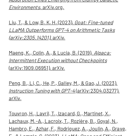
Environments
. arXiv.org.
Liu, T., & Low, B. K. H. (2023).
Goat: Fine-tuned
LLaMA Outperforms GPT-4 on Arithmetic Tasks
(arXiv:2305.14201).
arXiv.
Maeng, K., Colin, A., & Lucia, B. (2019).
Alpaca:
Intermittent Execution without Checkpoints
(arXiv:1909.06951). arXiv.
Peng, B., Li, C., He, P., Galley, M., & Gao, J. (2023).
Instruction Tuning with GPT-4
(arXiv:2304.03277).
arXiv.
Touvron, H., Lavril, T., Izacard, G., Martinet, X.,
Lachaux, M.-A., Lacroix, T., Rozière, B., Goyal, N.,
Hambro, E., Azhar, F., Rodriguez, A., Joulin, A., Grave,