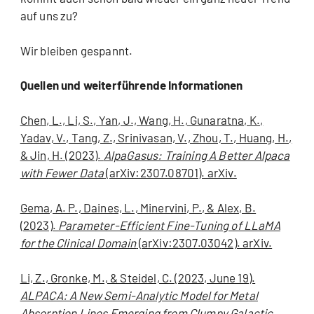
auf uns zu?
Wir bleiben gespannt.
Quellen und weiterführende Informationen
Chen, L., Li, S., Yan, J., Wang, H., Gunaratna, K.,
Yadav, V., Tang, Z., Srinivasan, V., Zhou, T., Huang, H.,
& Jin, H. (2023).
AlpaGasus: Training A Better Alpaca
with Fewer Data
(arXiv:2307.08701). arXiv.
Gema, A. P., Daines, L., Minervini, P., & Alex, B.
(2023).
Parameter-Efficient Fine-Tuning of LLaMA
for the Clinical Domain
(arXiv:2307.03042). arXiv.
Li, Z., Gronke, M., & Steidel, C. (2023, June 19).
ALPACA: A New Semi-Analytic Model for Metal
Absorption Lines Emerging from Clumpy Galactic