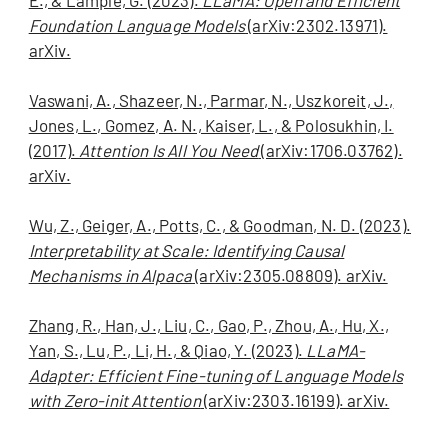
E., & Lample, G. (2023).
LLaMA: Open and Efficient
Foundation Language Models
(arXiv:2302.13971).
arXiv.
Vaswani, A., Shazeer, N., Parmar, N., Uszkoreit, J.,
Jones, L., Gomez, A. N., Kaiser, L., & Polosukhin, I.
(2017).
Attention Is All You Need
(arXiv:1706.03762).
arXiv.
Wu, Z., Geiger, A., Potts, C., & Goodman, N. D. (2023).
Interpretability at Scale: Identifying Causal
Mechanisms in Alpaca
(arXiv:2305.08809). arXiv.
Zhang, R., Han, J., Liu, C., Gao, P., Zhou, A., Hu, X.,
Yan, S., Lu, P., Li, H., & Qiao, Y. (2023).
LLaMA-
Adapter: Efficient Fine-tuning of Language Models
with Zero-init Attention
(arXiv:2303.16199). arXiv.