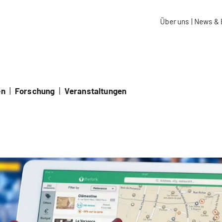
aidos Fachhochschule Schweiz
Über uns
|
News & 
en
|
Forschung
|
Veranstaltungen