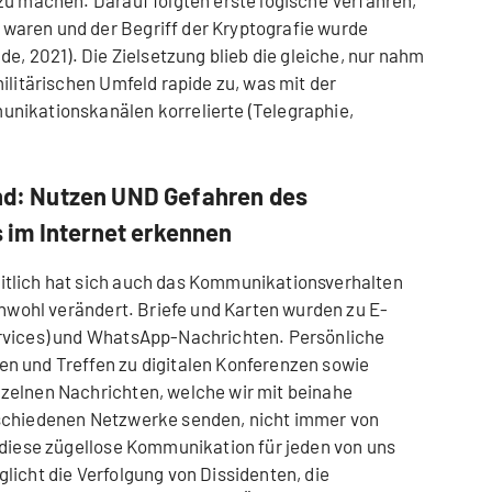
zu machen. Darauf folgten erste logische Verfahren,
aren und der Begriff der Kryptografie wurde
de, 2021). Die Zielsetzung blieb die gleiche, nur nahm
ilitärischen Umfeld rapide zu, was mit der
nikationskanälen korrelierte (Telegraphie,
and: Nutzen UND Gefahren des
im Internet erkennen
tlich hat sich auch das Kommunikationsverhalten
chwohl verändert. Briefe und Karten wurden zu E-
rvices) und WhatsApp-Nachrichten. Persönliche
n und Treffen zu digitalen Konferenzen sowie
zelnen Nachrichten, welche wir mit beinahe
rschiedenen Netzwerke senden, nicht immer von
 diese zügellose Kommunikation für jeden von uns
licht die Verfolgung von Dissidenten, die