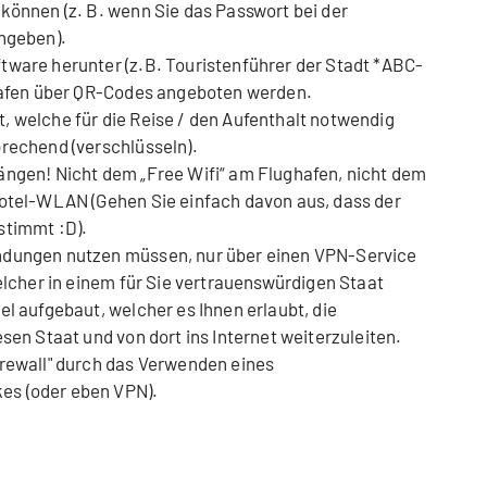
können (z. B. wenn Sie das Passwort bei der
ingeben).
tware herunter (z.B. Touristenführer der Stadt *ABC-
ghafen über QR-Codes angeboten werden.
, welche für die Reise / den Aufenthalt notwendig
prechend (verschlüsseln).
ängen! Nicht dem „Free Wifi“ am Flughafen, nicht dem
Hotel-WLAN (Gehen Sie einfach davon aus, dass der
stimmt :D).
ndungen nutzen müssen, nur über einen VPN-Service
welcher in einem für Sie vertrauenswürdigen Staat
el aufgebaut, welcher es Ihnen erlaubt, die
esen Staat und von dort ins Internet weiterzuleiten.
irewall" durch das Verwenden eines
es (oder eben VPN).