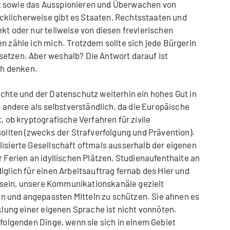
t sowie das Ausspionieren und Überwachen von
klicherweise gibt es Staaten, Rechtsstaaten und
kt oder nur teilweise von diesen frevlerischen
n zähle ich mich. Trotzdem sollte sich jede Bürgerin
setzen. Aber weshalb? Die Antwort darauf ist
ich denken.
echte und der Datenschutz weiterhin ein hohes Gut in
es andere als selbstverständlich, da die Europäische
, ob kryptografische Verfahren für zivile
lten (zwecks der Strafverfolgung und Prävention).
lisierte Gesellschaft oftmals ausserhalb der eigenen
r Ferien an idyllischen Plätzen, Studienaufenthalte an
iglich für einen Arbeitsauftrag fernab des Hier und
ge sein, unsere Kommunikationskanäle gezielt
 und angepassten Mitteln zu schützen. Sie ahnen es
cklung einer eigenen Sprache ist nicht vonnöten.
 folgenden Dinge, wenn sie sich in einem Gebiet