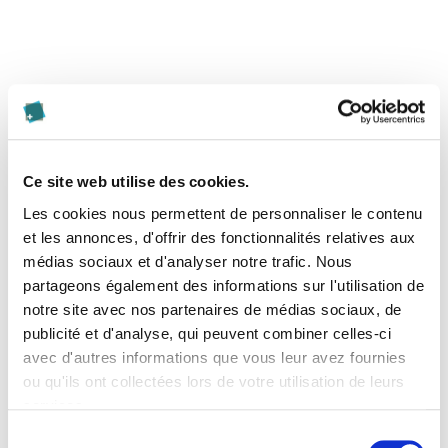
Partager cette page
Ce site web utilise des cookies.
Les cookies nous permettent de personnaliser le contenu
Haute école spécialisée Kalaidos
et les annonces, d'offrir des fonctionnalités relatives aux
Jungholzstrasse 43
médias sociaux et d'analyser notre trafic. Nous
8050 Zurich
partageons également des informations sur l'utilisation de
notre site avec nos partenaires de médias sociaux, de
info@kalaidos-fh.ch
publicité et d'analyse, qui peuvent combiner celles-ci
044 200 19 19
avec d'autres informations que vous leur avez fournies
ou qu'ils ont collectées lors de votre utilisation de leurs
www.hes-kalaidos.ch
services.
Sélection