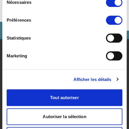
Nécessaires
du
consentement
Préférences
Statistiques
Études
Marketing
Pour les entreprises
Afficher les détails
Recherche
Événements
Tout autoriser
Actualités & Blog
Contact
Autoriser la sélection
Présentation