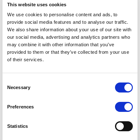
Individuals Communication (47)
This website uses cookies
more
We use cookies to personalise content and ads, to
Mandana Bahrami
provide social media features and to analyse our traffic.
Blog Autorin
We also share information about your use of our site with
our social media, advertising and analytics partners who
more
Peter Bauer
may combine it with other information that you’ve
Fachlicher Leiter, Dozent und
provided to them or that they’ve collected from your use
Referent für Masterarbeiten
of their services.
more
Markus Baumann
Dozent CAS FH in Business Coaching
Consent
Necessary
Selection
Show all Communication individuals
Preferences
News & Blogs Communication (114)
more
Statistics
Neue Vertiefungsschwerpunkte in
den Bachelor- und Master
Neue Vertiefungsrichtungen im BSc und