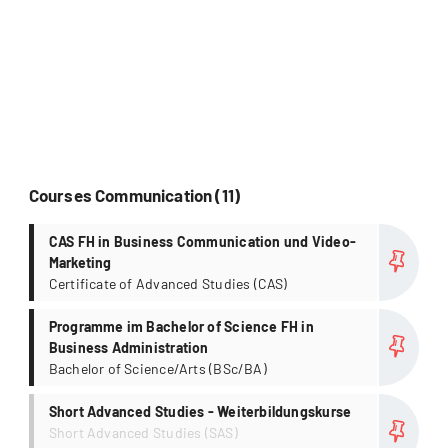
Courses Communication (11)
more
CAS FH in Business Communication und Video-
Marketing
Certificate of Advanced Studies (CAS)
more
Programme im Bachelor of Science FH in
Business Administration
Bachelor of Science/Arts (BSc/BA)
more
Short Advanced Studies - Weiterbildungskurse
Short Advanced Studies (SAS)